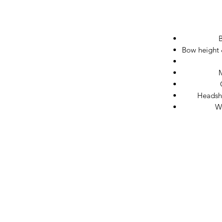
Bow height
M
Headsha
W