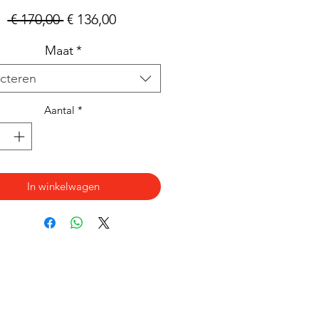
Normale
Verkoopprijs
 € 170,00 
€ 136,00
prijs
Maat
*
cteren
Aantal
*
In winkelwagen