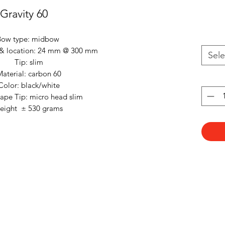
Gravity 60
Bow type: midbow
 & location: 24 mm @ 300 mm
Sele
Tip: slim
aterial: carbon 60
Color: black/white
pe Tip: micro head slim
eight ± 530 grams