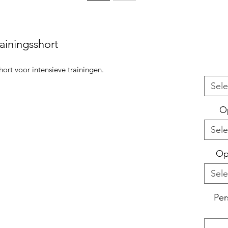
ainingsshort
hort voor intensieve trainingen.
Sele
O
Sele
Op
Sele
Per