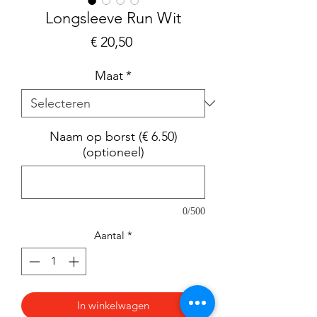
Longsleeve Run Wit
Prijs
€ 20,50
Maat
*
Naam op borst (€ 6.50)
(optioneel)
0/500
Aantal
*
In winkelwagen