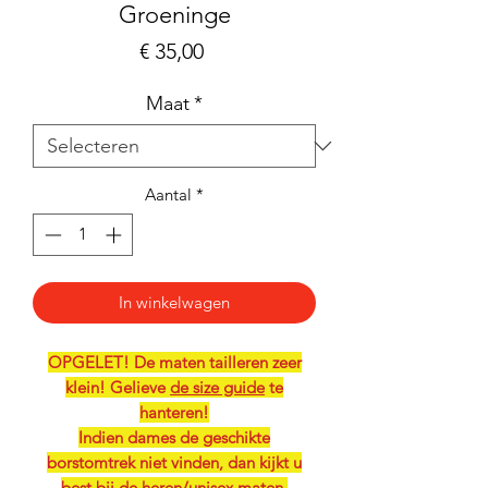
Groeninge
Prijs
€ 35,00
Maat
*
Aantal
*
In winkelwagen
OPGELET! De maten tailleren zeer
klein! Gelieve
de size guide
te
hanteren!
Indien dames de geschikte
borstomtrek niet vinden, dan kijkt u
best bij de heren/unisex maten.