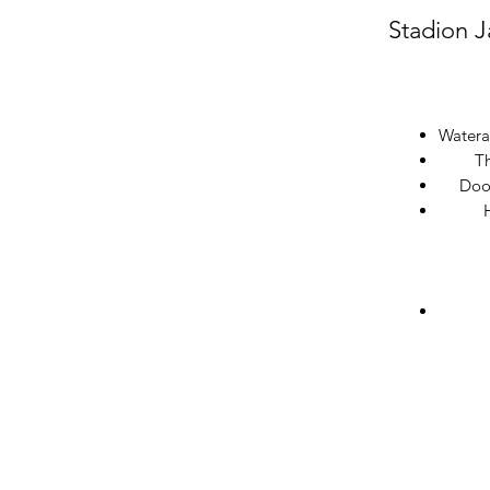
Stadion J
Watera
T
Doo