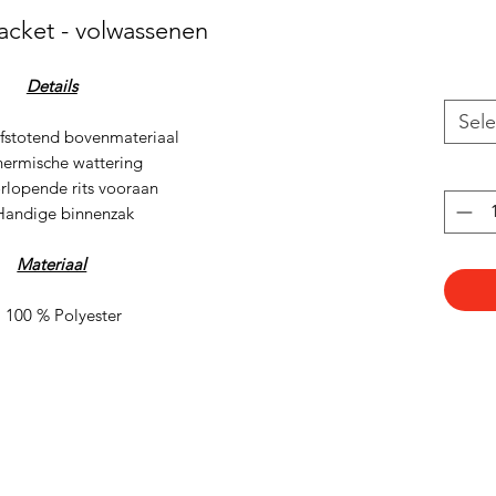
acket - volwassenen
Details
Sele
fstotend bovenmateriaal
hermische wattering
rlopende rits vooraan
Handige binnenzak
Materiaal
100 % Polyester