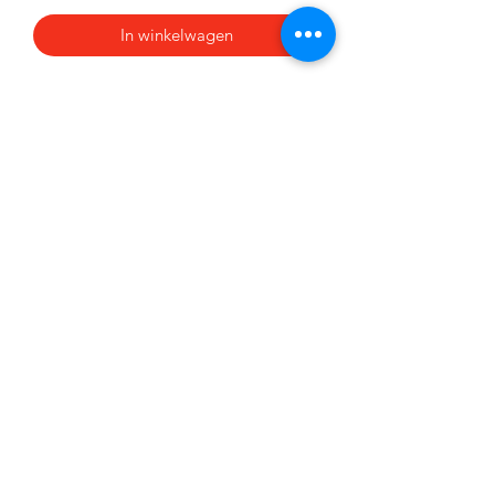
In winkelwagen
met logo KSK Geluwe
100% katoen
Nieuwsbrief
Verzenden
056 41 34 93
©2020 door Sport Lauwers