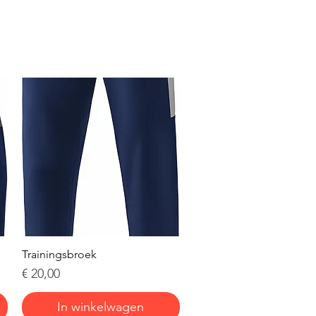
Snel overzicht
Trainingsbroek
Prijs
€ 20,00
In winkelwagen