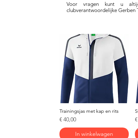
Voor vragen kunt u alt
clubverantwoordelijke Gerben 
Snel overzicht
Trainingsjas met kap en rits
S
Prijs
P
€ 40,00
€
In winkelwagen