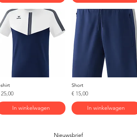
Snel overzicht
Snel overzicht
-shirt
Short
rijs
Prijs
 25,00
€ 15,00
In winkelwagen
In winkelwagen
Nieuwsbrief