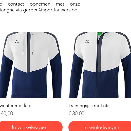
ijd contact opnemen met onze
Tanghe via
gerben@sportlauwers.be
Snel overzicht
Snel overzicht
weater met kap
Trainingsjas met rits
rijs
Prijs
 40,00
€ 30,00
In winkelwagen
In winkelwagen