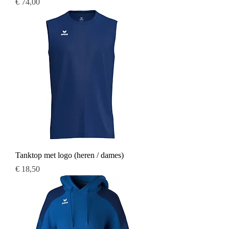
Prijs
€ 74,00
Tanktop met logo (heren / dames)
Prijs
€ 18,50