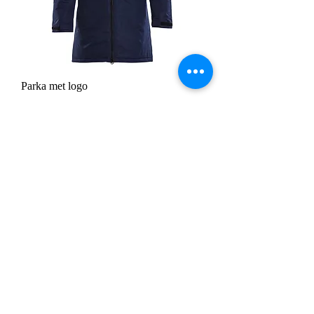
Parka met logo
Prijs
€ 54,42