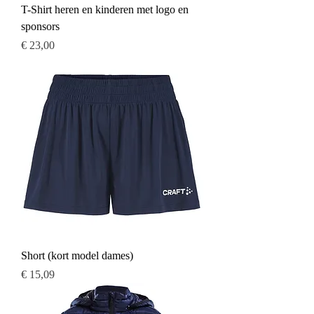
T-Shirt heren en kinderen met logo en
sponsors
Prijs
€ 23,00
Short (kort model dames)
Prijs
€ 15,09