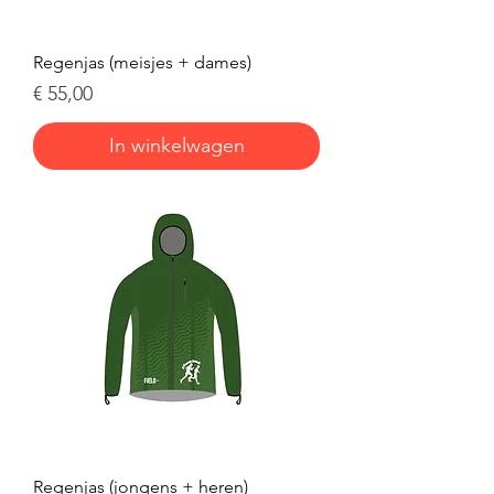
Regenjas (meisjes + dames)
Prijs
€ 55,00
In winkelwagen
Regenjas (jongens + heren)