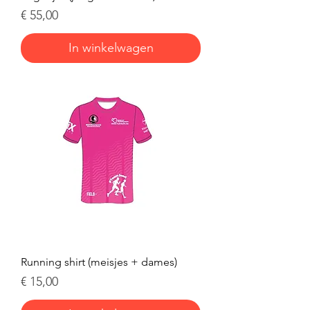
Prijs
€ 55,00
In winkelwagen
Running shirt (meisjes + dames)
Prijs
€ 15,00