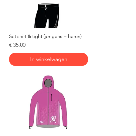
Set shirt & tight (jongens + heren)
Prijs
€ 35,00
In winkelwagen