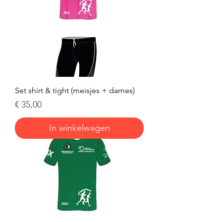
Set shirt & tight (meisjes + dames)
Prijs
€ 35,00
In winkelwagen