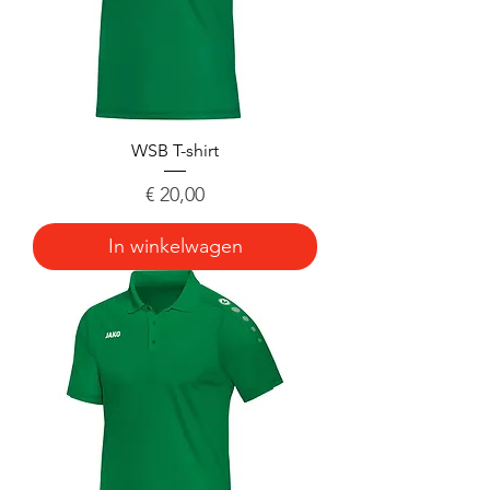
WSB T-shirt
Prijs
€ 20,00
In winkelwagen