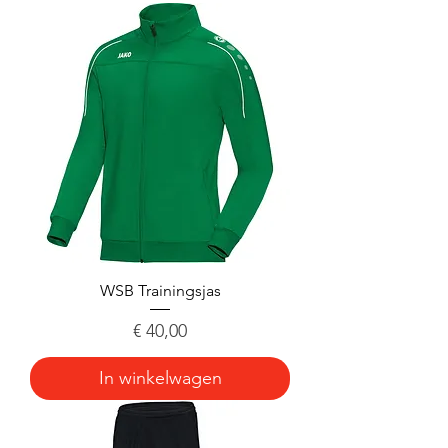
WSB Trainingsjas
Prijs
€ 40,00
In winkelwagen