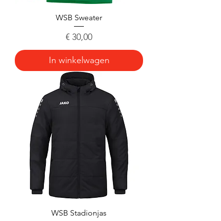
WSB Sweater
Prijs
€ 30,00
In winkelwagen
WSB Stadionjas