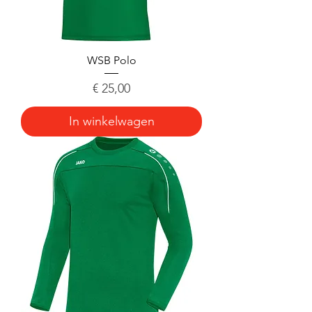
WSB Polo
Prijs
€ 25,00
In winkelwagen