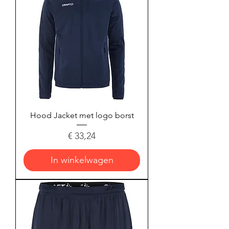
Hood Jacket met logo borst
Prijs
€ 33,24
In winkelwagen