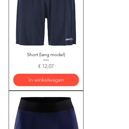
Short (lang model)
Prijs
€ 12,07
In winkelwagen