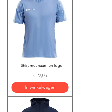
T-Shirt met naam en logo
Prijs
€ 22,05
In winkelwagen