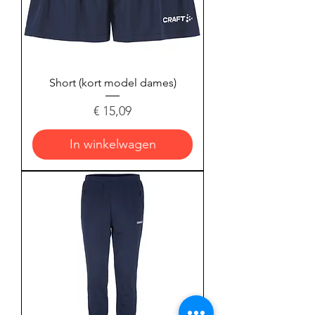
Short (kort model dames)
Prijs
€ 15,09
In winkelwagen