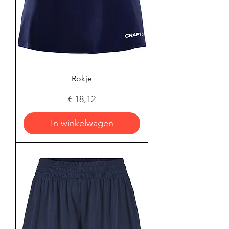
Rokje
Prijs
€ 18,12
In winkelwagen